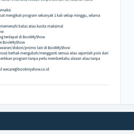
ansaksi
pat mengikuti program sebanyak 1 kali setiap minggu, selama
um memenuhi batas atau kuota maksimal
ow
ang terdapat di BookMyShow
site BookMyShow
nawaran/diskon/promo lain di BookMyShow
Show) berhak mengubah/mengganti semua atau sejumlah poin dari
hentikan program tanpa perlu memberitahu alasan atau tanpa
mail wecare@bookmyshow.co.id