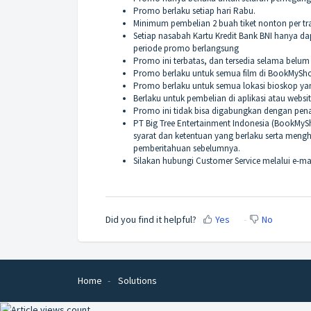
Promo berlaku setiap hari Rabu.
Minimum pembelian 2 buah tiket nonton per tr
Setiap nasabah Kartu Kredit Bank BNI hanya da
periode promo berlangsung
Promo ini terbatas, dan tersedia selama bel
Promo berlaku untuk semua film di BookMySh
Promo berlaku untuk semua lokasi bioskop y
Berlaku untuk pembelian di aplikasi atau web
Promo ini tidak bisa digabungkan dengan pe
PT Big Tree Entertainment Indonesia (BookMy
syarat dan ketentuan yang berlaku serta meng
pemberitahuan sebelumnya.
Silakan hubungi Customer Service melalui e-
Did you find it helpful?
Yes
No
Home
Solutions