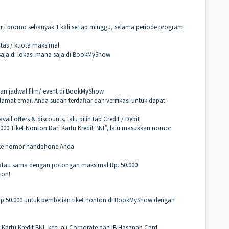
uti promo sebanyak 1 kali setiap minggu, selama periode program
tas / kuota maksimal
saja di lokasi mana saja di BookMyShow
 dan jadwal film/ event di BookMyShow
mat email Anda sudah terdaftar dan verifikasi untuk dapat
 offers & discounts, lalu pilih tab Credit / Debit
00 Tiket Nonton Dari Kartu Kredit BNI”, lalu masukkan nomor
 ke nomor handphone Anda
 atau sama dengan potongan maksimal Rp. 50.000
ton!
Rp 50.000 untuk pembelian tiket nonton di BookMyShow dengan
artu Kredit BNI, kecuali Corporate dan iB Hasanah Card.