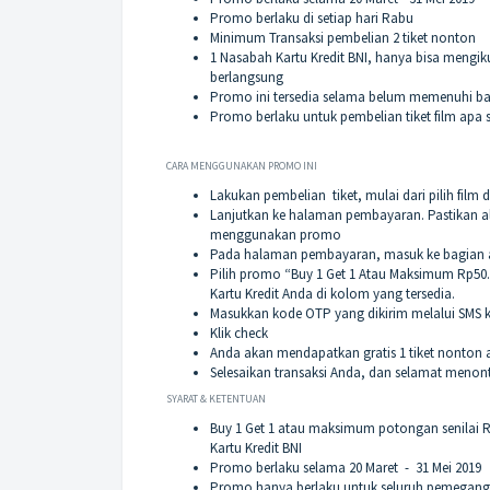
Promo berlaku di setiap hari Rabu
Minimum Transaksi pembelian 2 tiket nonton
1 Nasabah Kartu Kredit BNI, hanya bisa mengik
berlangsung
Promo ini tersedia selama belum memenuhi ba
Promo berlaku untuk pembelian tiket film apa 
CARA MENGGUNAKAN PROMO INI
Lakukan pembelian tiket, mulai dari pilih film
Lanjutkan ke halaman pembayaran. Pastikan ala
menggunakan promo
Pada halaman pembayaran, masuk ke bagian avail
Pilih promo “Buy 1 Get 1 Atau Maksimum Rp50.0
Kartu Kredit Anda di kolom yang tersedia.
Masukkan kode OTP yang dikirim melalui SMS
Klik check
Anda akan mendapatkan gratis 1 tiket nonton
Selesaikan transaksi Anda, dan selamat menon
SYARAT & KETENTUAN
Buy 1 Get 1 atau maksimum potongan senilai 
Kartu Kredit BNI
Promo berlaku selama 20 Maret - 31 Mei 2019
Promo hanya berlaku untuk seluruh pemegang K